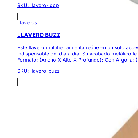
SKU:
llavero-loop
Llaveros
LLAVERO BUZZ
Este llavero multiherramienta reúne en un solo acce
indispensable del día a día. Su acabado metálico l
Formato: (Ancho X Alto X Profundo): Con Argolla: (2
SKU:
llavero-buzz
Somos expertos en regalos corporativos y productos pro