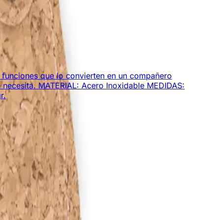
ás funciones que lo convierten en un compañero
 se necesita. MATERIAL: Acero Inoxidable MEDIDAS:
r.
bles!