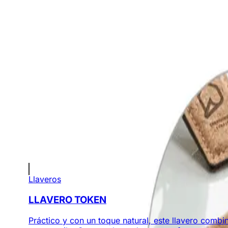
unidades
AGREGAR A COTIZACIÓN
Información Importante
Personalización disponible (logo, colores,
Cotización sin compromiso
Envíos a todo Colombia
Productos Relacionados
Llaveros
LLAVERO TOKEN
Práctico y con un toque natural, este llavero combi