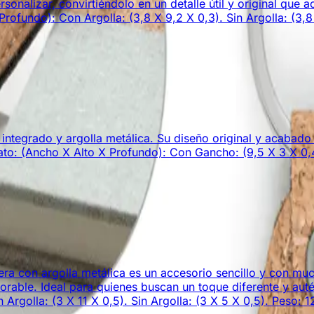
ersonalizar, convirtiéndolo en un detalle útil y original 
fundo): Con Argolla: (3,8 X 9,2 X 0,3). Sin Argolla: (3,8 
ntegrado y argolla metálica. Su diseño original y acabado 
o: (Ancho X Alto X Profundo): Con Gancho: (9,5 X 3 X 0,4).
ra con argolla metálica es un accesorio sencillo y con mucho
orable. Ideal para quienes buscan un toque diferente y aut
golla: (3 X 11 X 0,5). Sin Argolla: (3 X 5 X 0,5). Peso: 12