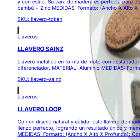
y con estilo. Su cara de madera es perfecta para p
bambú + Zinc MEDIDAS: Formato: (Ancho X Alto X Pro
SKU:
llavero-token
Llaveros
LLAVERO SAINZ
Llavero metálico en forma de moto con destapador i
diferenciador. MATERIAL: Aluminio MEDIDAS: Format
SKU:
llavero-sainz
Llaveros
LLAVERO LOOP
Con un diseño natural y cálido, este llavero de made
lienzo perfecto, logrando un resultado único y mem
MEDIDAS: Formato: (Ancho X Alto X Profundo): Con Ar