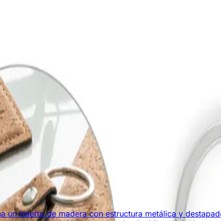
 grabado)
na un inserto de madera con estructura metálica y destapad