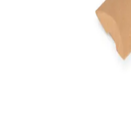
Enlaces Rápidos
Catálogo
Desarrollos
Sobre Nosotros
Cotizar Productos
Contacto
Categorías
Artículos de Escritura
Bebidas
Bolsos y Morrales
Tecnología
Contacto
+(57)
310 556 6599
+(57)
310 683 5116