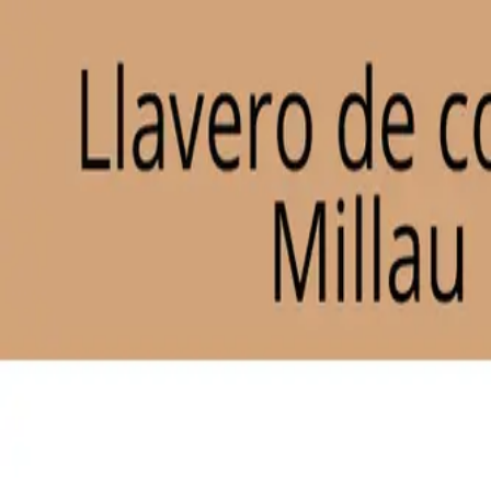
Inicio
Catálogo
Desarrollos
Blog
Empresa
Contacto
Imp
COTIZA AHORA
Catálogo
/
Llaveros
/
Llavero de corcho Millau.
Llaveros
Llavero de corcho Millau
SKU:
llavero-de-corcho-millau
Llavero de corcho.
Medidas:
3,5 x 5,5 x 0,3 cm
Cantidad