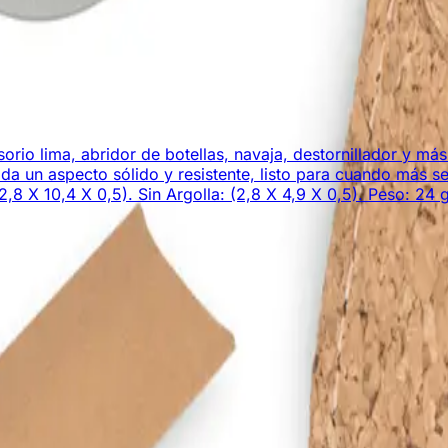
sorio lima, abridor de botellas, navaja, destornillador y m
e da un aspecto sólido y resistente, listo para cuando más
,8 X 10,4 X 0,5). Sin Argolla: (2,8 X 4,9 X 0,5). Peso: 24 g
mocionales personalizados. ¡Creamos experiencias memora