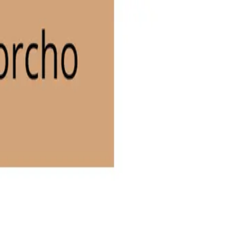
acto Social
.