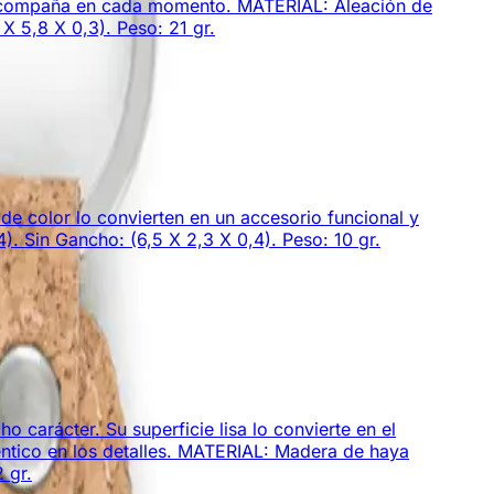
que acompaña en cada momento. MATERIAL: Aleación de
X 5,8 X 0,3). Peso: 21 gr.
de color lo convierten en un accesorio funcional y
 Sin Gancho: (6,5 X 2,3 X 0,4). Peso: 10 gr.
 carácter. Su superficie lisa lo convierte en el
éntico en los detalles. MATERIAL: Madera de haya
 gr.