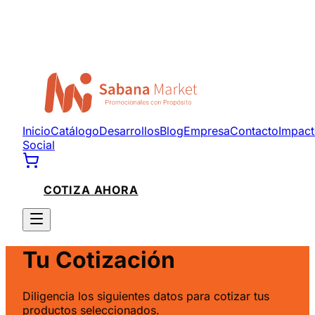
Inicio
Catálogo
Desarrollos
Blog
Empresa
Contacto
Impac
Social
COTIZA AHORA
Tu Cotización
Diligencia los siguientes datos para cotizar tus
productos seleccionados.