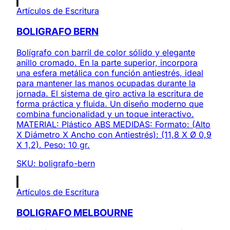
Artículos de Escritura
BOLIGRAFO BERN
Bolígrafo con barril de color sólido y elegante
anillo cromado. En la parte superior, incorpora
una esfera metálica con función antiestrés, ideal
para mantener las manos ocupadas durante la
jornada. El sistema de giro activa la escritura de
forma práctica y fluida. Un diseño moderno que
combina funcionalidad y un toque interactivo.
MATERIAL: Plástico ABS MEDIDAS: Formato: (Alto
X Diámetro X Ancho con Antiestrés): (11,8 X Ø 0,9
X 1,2). Peso: 10 gr.
SKU:
boligrafo-bern
Artículos de Escritura
BOLIGRAFO MELBOURNE