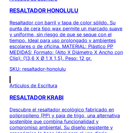
RESALTADOR HONOLULU
Resaltador con barril y tapa de color sólido. Su
punta de cera tipo wax permite un marcado suave
y uniforme, sin riesgo de que se seque con el
tiempo. Ideal para uso prolongado y ambientes
escolares o de oficina. MATERIAL: Plástico PP
MEDIDAS: Formato: (Alto X Diámetro X Ancho con
Clip): (13,6 X Ø 1 X 1,5). Peso: 12 gr.
SKU:
resaltador-honolulu
Artículos de Escritura
RESALTADOR KRABI
Descubre el resaltador ecológico fabricado en
polipropileno (PP) y paja de trigo, una alternativa
sostenible que combina funcionalidad y
compromiso ambiental. Su diseño resistente y