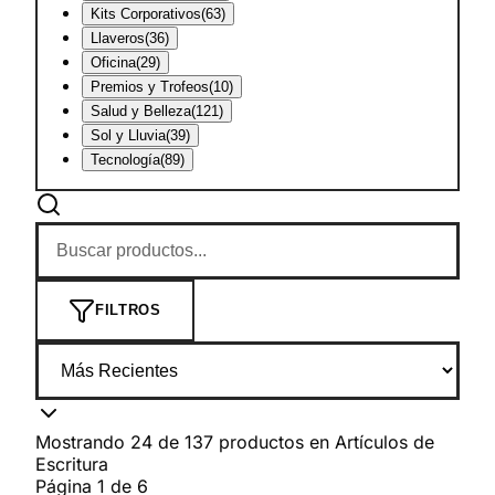
Kits Corporativos
(
63
)
Llaveros
(
36
)
Oficina
(
29
)
Premios y Trofeos
(
10
)
Salud y Belleza
(
121
)
Sol y Lluvia
(
39
)
Tecnología
(
89
)
FILTROS
Mostrando
24
de
137
productos
en
Artículos de
Escritura
Página
1
de
6