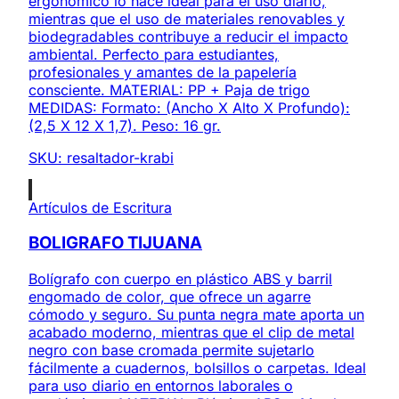
ergonómico lo hace ideal para el uso diario,
mientras que el uso de materiales renovables y
biodegradables contribuye a reducir el impacto
ambiental. Perfecto para estudiantes,
profesionales y amantes de la papelería
consciente. MATERIAL: PP + Paja de trigo
MEDIDAS: Formato: (Ancho X Alto X Profundo):
(2,5 X 12 X 1,7). Peso: 16 gr.
SKU:
resaltador-krabi
Artículos de Escritura
BOLIGRAFO TIJUANA
Bolígrafo con cuerpo en plástico ABS y barril
engomado de color, que ofrece un agarre
cómodo y seguro. Su punta negra mate aporta un
acabado moderno, mientras que el clip de metal
negro con base cromada permite sujetarlo
fácilmente a cuadernos, bolsillos o carpetas. Ideal
para uso diario en entornos laborales o