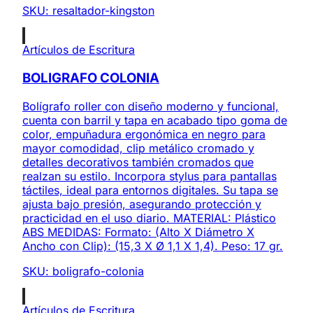
SKU:
resaltador-kingston
Artículos de Escritura
BOLIGRAFO COLONIA
Bolígrafo roller con diseño moderno y funcional,
cuenta con barril y tapa en acabado tipo goma de
color, empuñadura ergonómica en negro para
mayor comodidad, clip metálico cromado y
detalles decorativos también cromados que
realzan su estilo. Incorpora stylus para pantallas
táctiles, ideal para entornos digitales. Su tapa se
ajusta bajo presión, asegurando protección y
practicidad en el uso diario. MATERIAL: Plástico
ABS MEDIDAS: Formato: (Alto X Diámetro X
Ancho con Clip): (15,3 X Ø 1,1 X 1,4). Peso: 17 gr.
SKU:
boligrafo-colonia
Artículos de Escritura