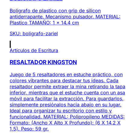
Boligrafo de plastico con grip de silicon
antiderrapante. Mecanismo pulsador. MATERIAL:
Plastico TAMAÑO: 1 x 14.4 cm
SKU:
boligrafo-zariel
Artículos de Escritura
RESALTADOR KINGSTON
Juego de 5 resaltadores en estuche práctico, con
colores vibrantes para destacar tus ideas. Cada
resaltador permite extraer la mina retirando la tapa
inferior, mientras que el estuche cuenta con un asa
móvil para facilitar la extracción. Para guardarlos,
simplemente presiónalos hacia abajo en su lugar.
Ideal para organizar tu escritorio con estilo y
funcionalidad. MATERIAL: Polipropileno MEDIDAS:
Formato: (Ancho X Alto X Profundo): (6 X 14,2 X
1,5). Peso: 59 gr.