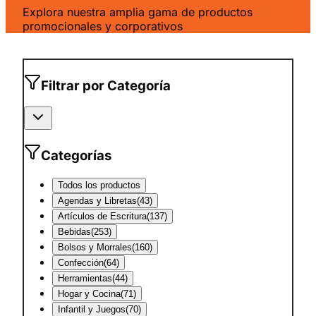
Explora nuestra amplia gama de productos
promocionales y corporativos
Filtrar por Categoría
Categorías
Todos los productos
Agendas y Libretas
(
43
)
Artículos de Escritura
(
137
)
Bebidas
(
253
)
Bolsos y Morrales
(
160
)
Confección
(
64
)
Herramientas
(
44
)
Hogar y Cocina
(
71
)
Infantil y Juegos
(
70
)