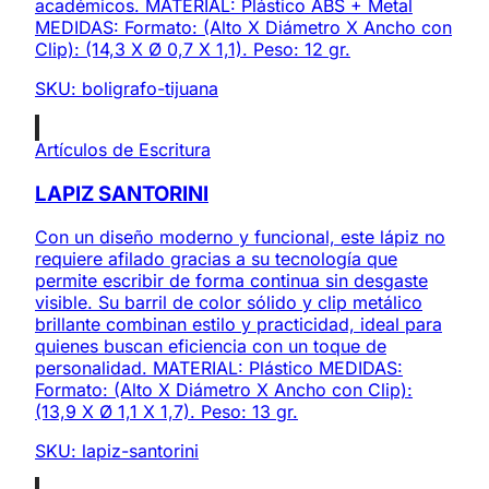
académicos. MATERIAL: Plástico ABS + Metal
MEDIDAS: Formato: (Alto X Diámetro X Ancho con
Clip): (14,3 X Ø 0,7 X 1,1). Peso: 12 gr.
SKU:
boligrafo-tijuana
Artículos de Escritura
LAPIZ SANTORINI
Con un diseño moderno y funcional, este lápiz no
requiere afilado gracias a su tecnología que
permite escribir de forma continua sin desgaste
visible. Su barril de color sólido y clip metálico
brillante combinan estilo y practicidad, ideal para
quienes buscan eficiencia con un toque de
personalidad. MATERIAL: Plástico MEDIDAS:
Formato: (Alto X Diámetro X Ancho con Clip):
(13,9 X Ø 1,1 X 1,7). Peso: 13 gr.
SKU:
lapiz-santorini