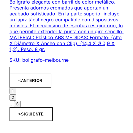
Bolígrafo elegante con barril de color metálico.
Presenta adornos cromados que aportan un
acabado sofisticado. En la parte superior incluye
un lápiz táctil negro compatible con dispositivos
móviles. El mecanismo de escritura es giratorio, lo
que permite extender la punta con un giro sencillo.
MATERIAL: Plástico ABS MEDIDAS: Formato: (Alto
X Diámetro X Ancho con Clip): (14,4 X Ø 0,9 X
1,2). Peso: 8 gr.
SKU:
boligrafo-melbourne
<
ANTERIOR
1
2
...
6
>
SIGUIENTE