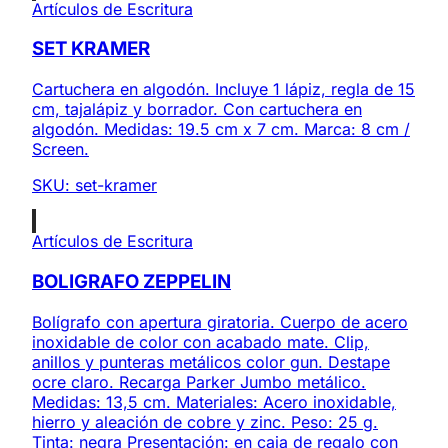
Artículos de Escritura
SET KRAMER
Cartuchera en algodón. Incluye 1 lápiz, regla de 15
cm, tajalápiz y borrador. Con cartuchera en
algodón. Medidas: 19.5 cm x 7 cm. Marca: 8 cm /
Screen.
SKU:
set-kramer
Artículos de Escritura
BOLIGRAFO ZEPPELIN
Bolígrafo con apertura giratoria. Cuerpo de acero
inoxidable de color con acabado mate. Clip,
anillos y punteras metálicos color gun. Destape
ocre claro. Recarga Parker Jumbo metálico.
Medidas: 13,5 cm. Materiales: Acero inoxidable,
hierro y aleación de cobre y zinc. Peso: 25 g.
Tinta: negra Presentación: en caja de regalo con