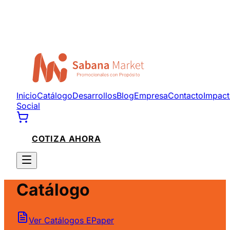
Inicio
Catálogo
Desarrollos
Blog
Empresa
Contacto
Impac
Social
COTIZA AHORA
Catálogo
Ver Catálogos EPaper