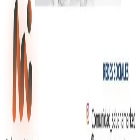
Artículos de Escritura
Bebidas
Bolsos y Morrales
Tecnología
Contacto
+(57)
310 556 6599
+(57)
310 683 5116
+(57)
320 821 9253
gerencia@sabanamarket.com
comercial3@sabanama
Carrera 5 # 26-120 Bloque B, OFI. 402
,
Funza
,
Cundinamarca