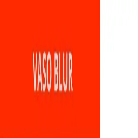
Inicio
Catálogo
Desarrollos
Blog
Empresa
Contacto
Impac
Social
COTIZA AHORA
Catálogo
/
Bebidas
/
VASO BLUR
Bebidas
VASO BLUR