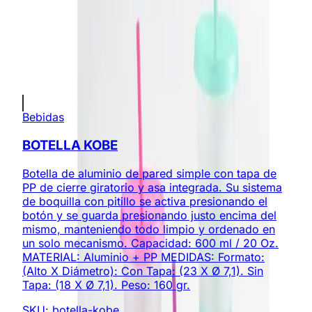
grabado)
Cotización sin compromiso
Envíos a todo Colombia
Productos Relacionados
Bebidas
BOTELLA KOBE
Botella de aluminio de pared simple con tapa de
PP de cierre giratorio y asa integrada. Su sistema
de boquilla con pitillo se activa presionando el
botón y se guarda presionando justo encima del
mismo, manteniendo todo limpio y ordenado en
un solo mecanismo. Capacidad: 600 ml / 20 Oz.
MATERIAL: Aluminio + PP MEDIDAS: Formato:
(Alto X Diámetro): Con Tapa: (23 X Ø 7,1). Sin
Tapa: (18 X Ø 7,1). Peso: 160 gr.
SKU:
botella-kobe