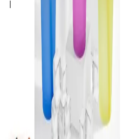
Somos expertos en regalos corporativos y productos
promocionales personalizados. ¡Creamos experiencias
memorables!
Enlaces Rápidos
Catálogo
Desarrollos
Sobre Nosotros
Cotizar Productos
Contacto
Categorías