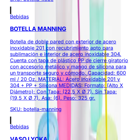
Bebidas
BOTELLA MANNING
Botella de doble pared con exterior de acero
inoxidable 201 con recubrimiento apto para
sublimación e interior de acero inoxidable 304.
Cuenta con tapa de plástico PP de cierre giratorio
con accesorio metálico y mango de silicona para
un transporte seguro y cómodo. Capacidad: 600
ml / 20 Oz. MATERIAL: Acero Inoxidable 201 y
304 + PP + Silicona MEDIDAS: Formato: (Alto X
Diámetro): Con Tapa: (22,5 X Ø 7). Sin Tapa:
(19,5 X Ø 7). Asa: (6). Peso: 325 gr.
SKU:
botella-manning
Bebidas
VASO LYCKA