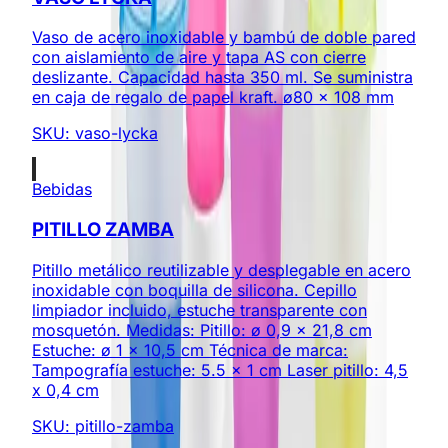
Vaso de acero inoxidable y bambú de doble pared
con aislamiento de aire y tapa AS con cierre
deslizante. Capacidad hasta 350 ml. Se suministra
en caja de regalo de papel kraft. ø80 x 108 mm
SKU:
vaso-lycka
Bebidas
PITILLO ZAMBA
Pitillo metálico reutilizable y desplegable en acero
inoxidable con boquilla de silicona. Cepillo
limpiador incluido, estuche transparente con
mosquetón. Medidas: Pitillo: ø 0,9 x 21,8 cm
Estuche: ø 1 x 10,5 cm Técnica de marca:
Tampografía estuche: 5.5 x 1 cm Laser pitillo: 4,5
x 0,4 cm
SKU:
pitillo-zamba