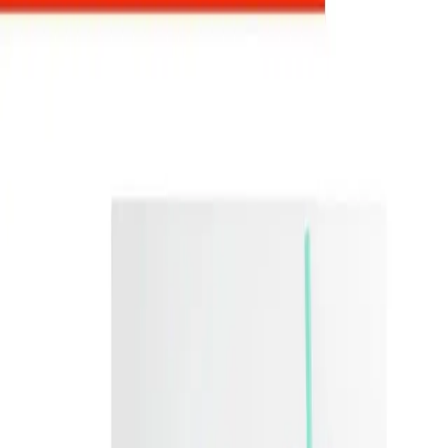
SKU:
vaso-blur
Vaso de plastico de una pared. Anade fantasia y
diversion, con este vaso que cambia de color al
verter bebidas frias. Su tapa y popote, coinciden
con el tono que el vaso revelara al enfriarse,
dando como resultado, un conjunto armonioso y
divertido. Perfecto para quienes buscan una
experiencia refrescante y visualmente atractiva en
cada bebida. Capacidad 27 Oz. Base de 6.4 cm.
Cantidad
unidades
AGREGAR A COTIZACIÓN
Información Importante
Personalización disponible (logo, colores,