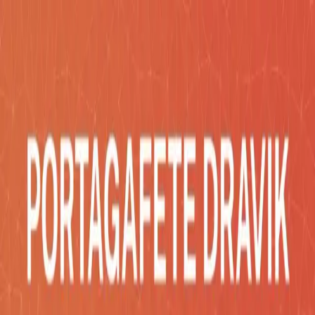
Inicio
Catálogo
Desarrollos
Blog
Empresa
Contacto
Impac
Social
COTIZA AHORA
Catálogo
/
Oficina
/
PORTAGAFETE DRAVIK
Oficina
PORTAGAFETE DRAVIK