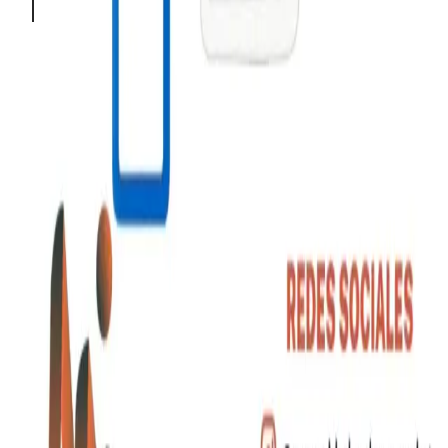
Somos expertos en regalos corporativos y productos
promocionales personalizados. ¡Creamos experiencias
memorables!
Enlaces Rápidos
Catálogo
Desarrollos
Sobre Nosotros
Cotizar Productos
Contacto
Categorías