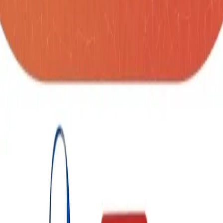
SKU:
portagafete-dravik
Identificador con diseno delgado y liviano, ideal
para uso diario. Cuenta con una ventana frontal
transparente que permite mostrar los datos con
claridad. Su mecanismo posterior tipo push facilita
la colocacion y extraccion de credenciales.
MATERIAL: Plastico / Poliester TAMAÑO: 75 cm
Largo total / 7 x 11 cm Tarjetero
Cantidad
unidades
AGREGAR A COTIZACIÓN
Información Importante
Personalización disponible (logo, colores,
grabado)
Cotización sin compromiso