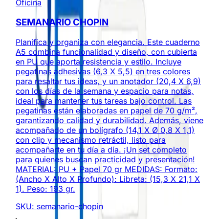
Oficina
SEMANARIO CHOPIN
Planifica y organiza con elegancia. Este cuaderno
A5 combina funcionalidad y diseño, con cubierta
en PU que aporta resistencia y estilo. Incluye
pegatinas adhesivas (6,3 X 5,5) en tres colores
para resaltar tus ideas, y un anotador (20,4 X 6,9)
con los días de la semana y espacio para notas,
ideal para mantener tus tareas bajo control. Las
pegatinas están elaboradas en papel de 70 g/m²,
garantizando calidad y durabilidad. Además, viene
acompañado de un bolígrafo (14,1 X Ø 0,8 X 1,1)
con clip y mecanismo retráctil, listo para
acompañarte en tu día a día. ¡Un set completo
para quienes buscan practicidad y presentación!
MATERIAL: PU + Papel 70 gr MEDIDAS: Formato:
(Ancho X Alto X Profundo): Libreta: (15,3 X 21,1 X
1). Peso: 193 gr.
SKU:
semanario-chopin