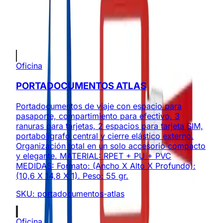
Envíos a todo Colombia
Productos Relacionados
Oficina
PORTADOCUMENTOS ATLAS
Portadocumentos de viaje con espacio para
pasaporte, compartimiento para efectivo, 3
ranuras para tarjetas, 2 espacios para tarjeta SIM,
portabolígrafo central y cierre elástico externo.
Organización total en un solo accesorio compacto
y elegante. MATERIAL: RPET + PU + PVC
MEDIDAS: Formato: (Ancho X Alto X Profundo):
(10,6 X 14,8 X 1). Peso: 55 gr.
SKU:
portadocumentos-atlas
Oficina