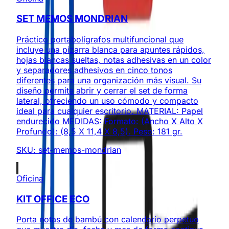
SET MEMOS MONDRIAN
Práctico portabolígrafos multifuncional que
incluye una pizarra blanca para apuntes rápidos,
hojas blancas sueltas, notas adhesivas en un color
y separadores adhesivos en cinco tonos
diferentes para una organización más visual. Su
diseño permite abrir y cerrar el set de forma
lateral, ofreciendo un uso cómodo y compacto
ideal para cualquier escritorio. MATERIAL: Papel
endurecido MEDIDAS: Formato: (Ancho X Alto X
Profundo): (8,5 X 11,4 X 8,5). Peso: 181 gr.
SKU:
set-memos-mondrian
Oficina
KIT OFFICE ECO
Porta notas de bambú con calendario perpetuo