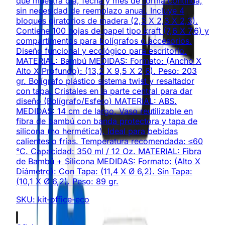
que muestra día, fecha y mes de forma continua,
sin necesidad de reemplazo anual. Incluye 4
bloques giratorios de madera (2,3 X 2,3 X 2,3).
Contiene 100 hojas de papel tipo kraft (7,6 X 7,6) y
compartimentos para bolígrafos o accesorios.
Diseño funcional y ecológico para escritorio.
MATERIAL: Bambú MEDIDAS: Formato: (Ancho X
Alto X Profundo): (13,2 X 9,5 X 2,6). Peso: 203
gr. Bolígrafo plástico sistema twist y resaltador
con tapa. Cristales en la parte central para dar
diseño (Bolígrafo/Esfero) MATERIAL: ABS.
MEDIDAS: 14 cm de largo. Vaso reutilizable en
fibra de bambú con banda protectora y tapa de
silicona (no hermética). Ideal para bebidas
calientes o frías. Temperatura recomendada: ≤60
°C. Capacidad: 350 ml / 12 Oz. MATERIAL: Fibra
de Bambú + Silicona MEDIDAS: Formato: (Alto X
Diámetro): Con Tapa: (11,4 X Ø 6,2). Sin Tapa:
(10,1 X Ø 6,2). Peso: 89 gr.
SKU:
kit-office-eco