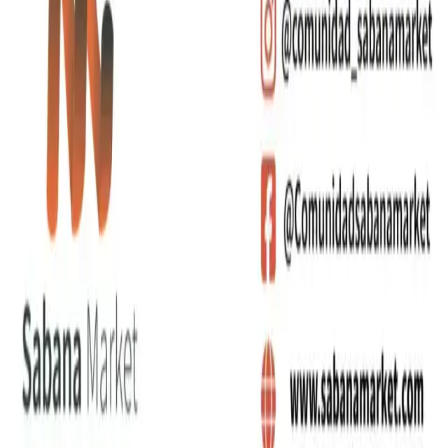
Artículos de Escritura
Bebidas
Bolsos y Morrales
Tecnología
Contacto
+(57)
310 556 6599
+(57)
310 683 5116
+(57)
320 821 9253
gerencia@sabanamarket.com
comercial3@sabanama
Carrera 5 # 26-120 Bloque B, OFI. 402
,
Funza
,
Cundinamarca
©
2026
Sabana Market SAS. Todos los derechos