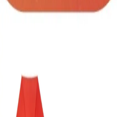
SKU:
paraguas-goccia
Paraguas de 8 paneles y mango de EVA. Sistema
de abertura automatica. Incluye recubrimiento
interno como proteccion UV. MATERIAL: Poliester
TAMAÑO: 119 cm Diámetro
Cantidad
unidades
AGREGAR A COTIZACIÓN
Información Importante
Personalización disponible (logo, colores,
grabado)
Cotización sin compromiso
Envíos a todo Colombia