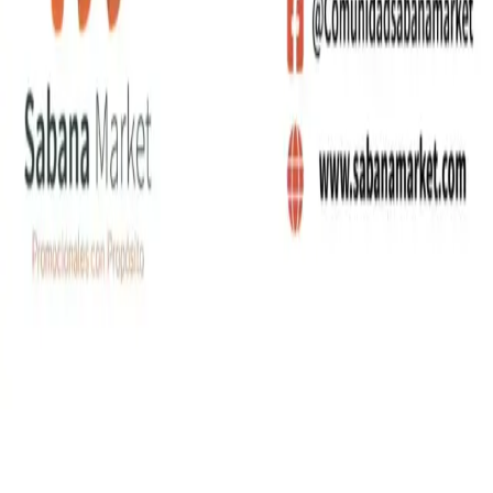
gerencia@sabanamarket.com
comercial3@sabanama
Carrera 5 # 26-120 Bloque B, OFI. 402
,
Funza
,
Cundinamarca
©
2026
Sabana Market SAS. Todos los derechos
reservados.
Política de Privacidad
Términos y Condiciones
Producto agregado
Ir a cotizar