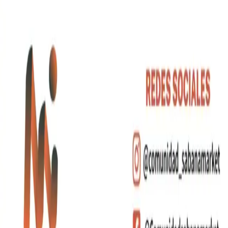
Catálogo
Desarrollos
Sobre Nosotros
Cotizar Productos
Contacto
Categorías
Artículos de Escritura
Bebidas
Bolsos y Morrales
Tecnología
Contacto
+(57)
310 556 6599
+(57)
310 683 5116
+(57)
320 821 9253