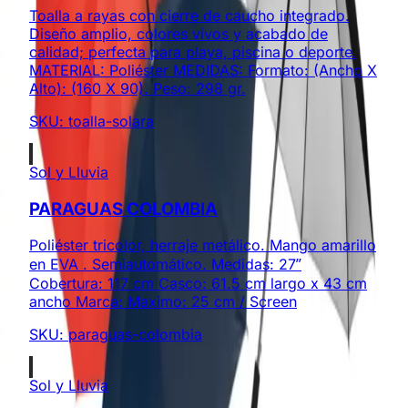
Toalla a rayas con cierre de caucho integrado.
Diseño amplio, colores vivos y acabado de
calidad; perfecta para playa, piscina o deporte.
MATERIAL: Poliéster MEDIDAS: Formato: (Ancho X
Alto): (160 X 90). Peso: 298 gr.
SKU:
toalla-solara
Sol y Lluvia
PARAGUAS COLOMBIA
Poliéster tricolor, herraje metálico. Mango amarillo
en EVA . Semiautomático. Medidas: 27”
Cobertura: 117 cm Casco: 61.5 cm largo x 43 cm
ancho Marca: Maximo: 25 cm / Screen
SKU:
paraguas-colombia
Sol y Lluvia