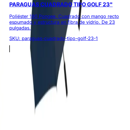
PARAGUAS CUADRADO TIPO GOLF 23"
Poliéster 190 Pongee. Cuadrado con mango recto
espumado y estructura en fibra de vidrio. De 23
pulgadas.
SKU:
paraguas-cuadrado-tipo-golf-23-1
Somos expertos en regalos corporativos y productos
promocionales personalizados. ¡Creamos experiencias
memorables!
Enlaces Rápidos