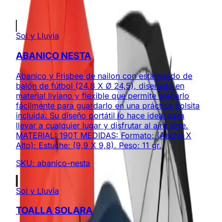
Productos Relacionados
Sol y Lluvia
ABANICO NESTA
Abanico y Frisbee de nailon con estampado de
balón de fútbol (24,8 X Ø 24,5), diseñado en
material liviano y flexible que permite plegarlo
fácilmente para guardarlo en una práctica bolsita
incluida. Su diseño portátil lo hace ideal para
llevar a cualquier lugar y disfrutar al aire libre.
MATERIAL: 190T MEDIDAS: Formato: (Ancho X
Alto): Estuche: (9,9 X 9,8). Peso: 11 gr.
SKU:
abanico-nesta
Sol y Lluvia
TOALLA SOLARA