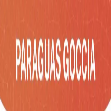
Inicio
Catálogo
Desarrollos
Blog
Empresa
Contacto
Impac
Social
COTIZA AHORA
Catálogo
/
Sol y Lluvia
/
PARAGUAS GOCCIA
Sol y Lluvia
PARAGUAS GOCCIA