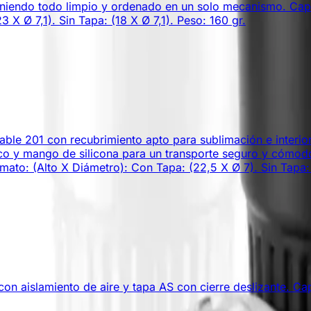
niendo todo limpio y ordenado en un solo mecanismo. Cap
X Ø 7,1). Sin Tapa: (18 X Ø 7,1). Peso: 160 gr.
dable 201 con recubrimiento apto para sublimación e interi
álico y mango de silicona para un transporte seguro y cóm
ato: (Alto X Diámetro): Con Tapa: (22,5 X Ø 7). Sin Tapa: (
n aislamiento de aire y tapa AS con cierre deslizante. Ca