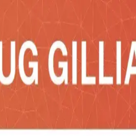
acto Social
lado.La tapa es una tapa protectora de cierre a presión, n
 Tampografía con Tratamiento / Láser.