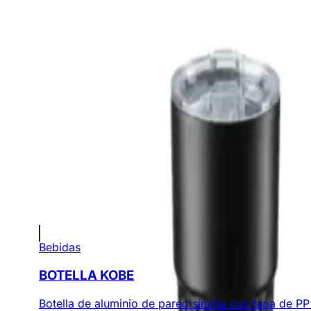
unidades
AGREGAR A COTIZACIÓN
Información Importante
Personalización disponible (logo, colores,
Cotización sin compromiso
Envíos a todo Colombia
Productos Relacionados
Bebidas
BOTELLA KOBE
Botella de aluminio de pared simple con tapa de PP d