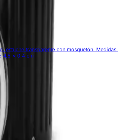
luido, estuche transparente con mosquetón. Medidas:
o: 4,5 x 0,4 cm
bles!