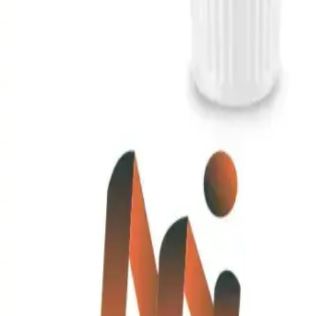
Enlaces Rápidos
Catálogo
Desarrollos
Sobre Nosotros
Cotizar Productos
Contacto
Categorías
Artículos de Escritura
Bebidas
Bolsos y Morrales
Tecnología
Contacto
+(57)
310 556 6599
+(57)
310 683 5116