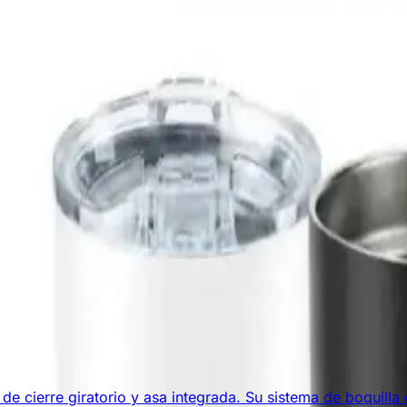
 grabado)
e cierre giratorio y asa integrada. Su sistema de boquilla c