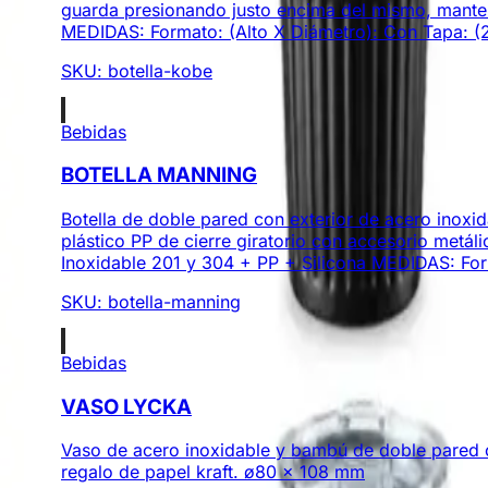
guarda presionando justo encima del mismo, mante
MEDIDAS: Formato: (Alto X Diámetro): Con Tapa: (23 
SKU:
botella-kobe
Bebidas
BOTELLA MANNING
Botella de doble pared con exterior de acero inoxi
plástico PP de cierre giratorio con accesorio met
Inoxidable 201 y 304 + PP + Silicona MEDIDAS: Form
SKU:
botella-manning
Bebidas
VASO LYCKA
Vaso de acero inoxidable y bambú de doble pared co
regalo de papel kraft. ø80 x 108 mm