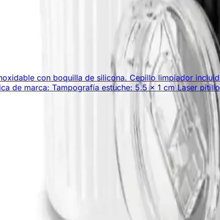
 inoxidable con boquilla de silicona. Cepillo limpiador inc
nica de marca: Tampografía estuche: 5.5 x 1 cm Laser pitill
mocionales personalizados. ¡Creamos experiencias memora