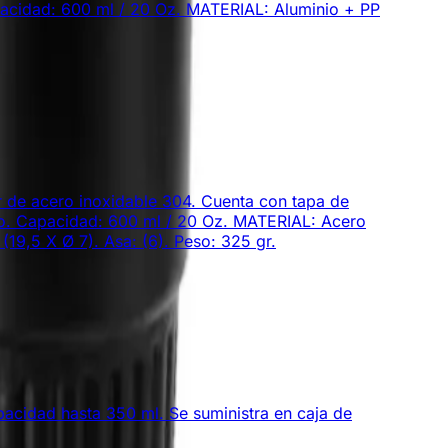
acidad: 600 ml / 20 Oz. MATERIAL: Aluminio + PP
or de acero inoxidable 304. Cuenta con tapa de
odo. Capacidad: 600 ml / 20 Oz. MATERIAL: Acero
19,5 X Ø 7). Asa: (6). Peso: 325 gr.
pacidad hasta 350 ml. Se suministra en caja de