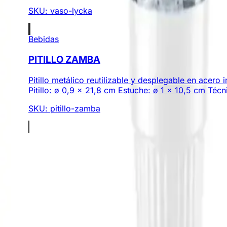
SKU:
vaso-lycka
Bebidas
PITILLO ZAMBA
Pitillo metálico reutilizable y desplegable en acero
Pitillo: ø 0,9 x 21,8 cm Estuche: ø 1 x 10,5 cm Téc
SKU:
pitillo-zamba
Somos expertos en regalos corporativos y productos pro