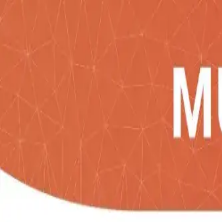
Inicio
Catálogo
Desarrollos
Blog
Empresa
Contacto
Imp
COTIZA AHORA
Catálogo
/
Bebidas
/
MUG GILLIAN
Bebidas
MUG GILLIAN
SKU:
mug-gillian
Mug metálico doble pared en acero inoxidable recic
Medidas: 18.4 cm x 9.3 cm diámetro. Marca: 4 cm /
Cantidad