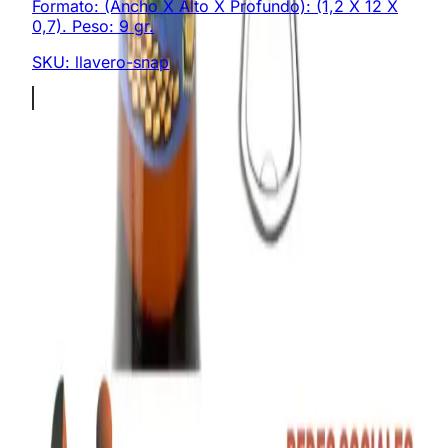
Formato: (Ancho X Alto X Profundo): (1,2 X 12 X
0,7). Peso: 9 gr.
SKU:
llavero-snap
Somos expertos en regalos corporativos y productos
promocionales personalizados. ¡Creamos experiencias
memorables!
Enlaces Rápidos
Catálogo
Desarrollos
Sobre Nosotros
Cotizar Productos