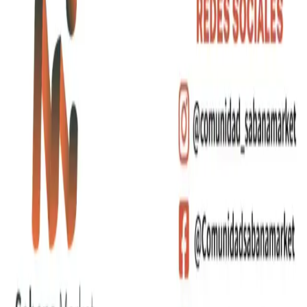
Contacto
Categorías
Artículos de Escritura
Bebidas
Bolsos y Morrales
Tecnología
Contacto
+(57)
310 556 6599
+(57)
310 683 5116
+(57)
320 821 9253
gerencia@sabanamarket.com
comercial3@sabanama