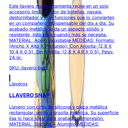
Este llavero multiherramienta reúne en un solo
accesorio lima, abridor de botellas, navaja,
destornillador y más funciones que lo convierten
en un compañero indispensable del día a día. Su
acabado metálico le da un aspecto sólido y
resistente, listo para cuando más se necesita.
MATERIAL: Acero Inoxidable MEDIDAS: Formato:
(Ancho X Alto X Profundo): Con Argolla: (2,8 X
10,4 X 0,5). Sin Argolla: (2,8 X 4,9 X 0,5). Peso:
24 gr.
SKU:
llavero-buzz
Llaveros
LLAVERO SNAP
Llavero con cinta de silicona y placa metálica
rectangular, unido a argolla metálica. Su superficie
lisa lo hace ideal para grabado o impresión.
MATERIAL: Silicona + Aluminio MEDIDAS: