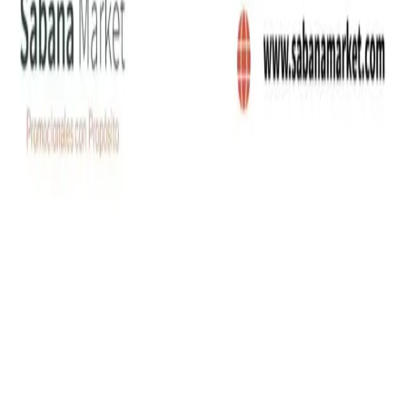
Carrera 5 # 26-120 Bloque B, OFI. 402
,
Funza
,
Cundinamarca
©
2026
Sabana Market SAS. Todos los derechos
reservados.
Política de Privacidad
Términos y Condiciones
Producto agregado
Ir a cotizar