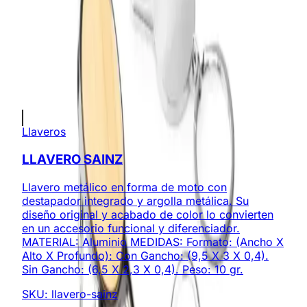
Personalización disponible (logo, colores,
grabado)
Cotización sin compromiso
Envíos a todo Colombia
Productos Relacionados
Llaveros
LLAVERO SAINZ
Llavero metálico en forma de moto con
destapador integrado y argolla metálica. Su
diseño original y acabado de color lo convierten
en un accesorio funcional y diferenciador.
MATERIAL: Aluminio MEDIDAS: Formato: (Ancho X
Alto X Profundo): Con Gancho: (9,5 X 3 X 0,4).
Sin Gancho: (6,5 X 2,3 X 0,4). Peso: 10 gr.
SKU:
llavero-sainz