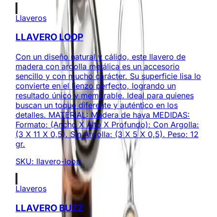
Llaveros
LLAVERO LOOP
Con un diseño natural y cálido, este llavero de
madera con argolla metálica es un accesorio
sencillo y con mucho carácter. Su superficie lisa lo
convierte en el lienzo perfecto, logrando un
resultado único y memorable. Ideal para quienes
buscan un toque diferente y auténtico en los
detalles. MATERIAL: Madera de haya MEDIDAS:
Formato: (Ancho X Alto X Profundo): Con Argolla:
(3 X 11 X 0,5). Sin Argolla: (3 X 5 X 0,5). Peso: 12
gr.
SKU:
llavero-loop
Llaveros
LLAVERO BUZZ