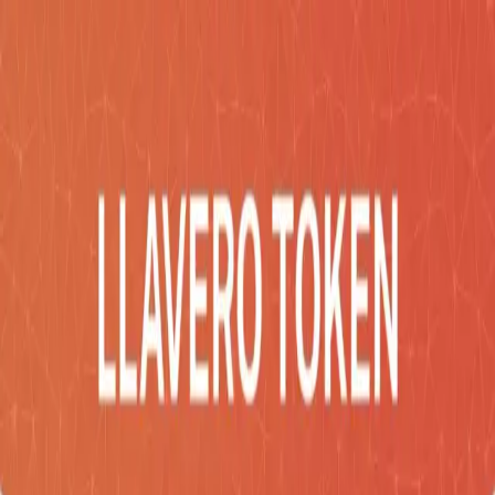
Inicio
Catálogo
Desarrollos
Blog
Empresa
Contacto
Impac
Social
COTIZA AHORA
Catálogo
/
Llaveros
/
LLAVERO TOKEN
Llaveros
LLAVERO TOKEN