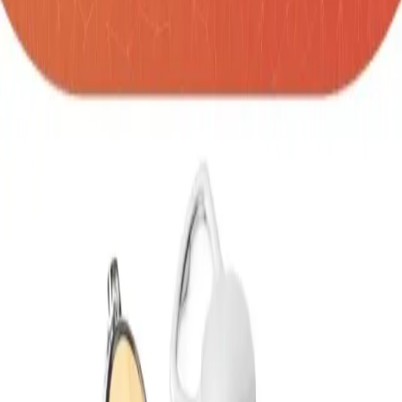
SKU:
llavero-token
Práctico y con un toque natural, este llavero
combina un inserto de madera con estructura
metálica y destapador integrado, haciendo de él
un accesorio funcional y con estilo. Su cara de
madera es perfecta para personalizar,
convirtiéndolo en un detalle útil y original que
acompaña en cada momento. MATERIAL: Aleación
de bambú + Zinc MEDIDAS: Formato: (Ancho X
Alto X Profundo): Con Argolla: (3,8 X 9,2 X 0,3).
Sin Argolla: (3,8 X 5,8 X 0,3). Peso: 21 gr.
Cantidad
unidades
AGREGAR A COTIZACIÓN
Información Importante