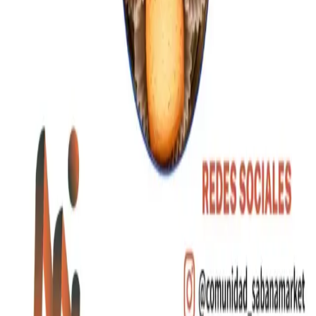
Enlaces Rápidos
Catálogo
Desarrollos
Sobre Nosotros
Cotizar Productos
Contacto
Categorías
Artículos de Escritura
Bebidas
Bolsos y Morrales
Tecnología
Contacto