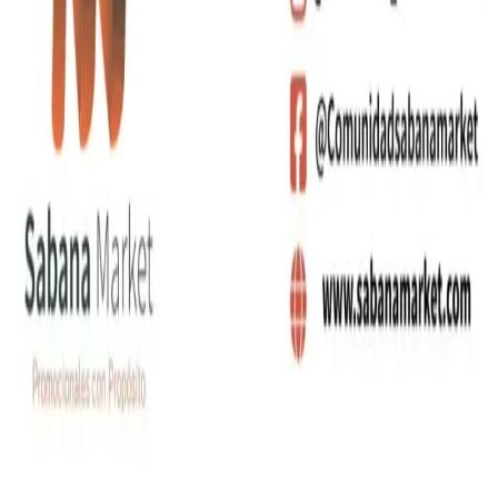
+(57)
310 556 6599
+(57)
310 683 5116
+(57)
320 821 9253
gerencia@sabanamarket.com
comercial3@sabanama
Carrera 5 # 26-120 Bloque B, OFI. 402
,
Funza
,
Cundinamarca
©
2026
Sabana Market SAS. Todos los derechos
reservados.
Política de Privacidad
Términos y Condiciones
Producto agregado
Ir a cotizar