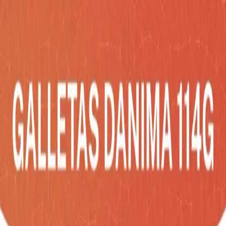
Inicio
Catálogo
Desarrollos
Blog
Empresa
Contacto
Impac
Social
COTIZA AHORA
Catálogo
/
Hogar y Cocina
/
GALLETAS DANIMA
114G
Hogar y Cocina
GALLETAS DANIMA