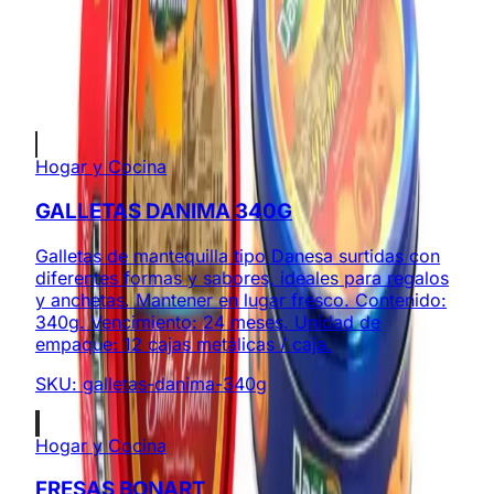
Cotización sin compromiso
Envíos a todo Colombia
Productos Relacionados
Hogar y Cocina
GALLETAS DANIMA 340G
Galletas de mantequilla tipo Danesa surtidas con
diferentes formas y sabores, ideales para regalos
y anchetas. Mantener en lugar fresco. Contenido:
340g. Vencimiento: 24 meses. Unidad de
empaque: 12 cajas metálicas / caja.
SKU:
galletas-danima-340g
Hogar y Cocina
FRESAS BONART