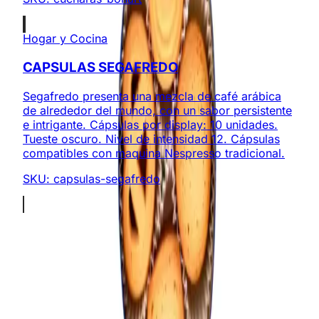
Hogar y Cocina
CAPSULAS SEGAFREDO
Segafredo presenta una mezcla de café arábica
de alrededor del mundo, con un sabor persistente
e intrigante. Cápsulas por display: 10 unidades.
Tueste oscuro. Nivel de intensidad 12. Cápsulas
compatibles con maquina Nespresso tradicional.
SKU:
capsulas-segafredo
Somos expertos en regalos corporativos y productos
promocionales personalizados. ¡Creamos experiencias
memorables!