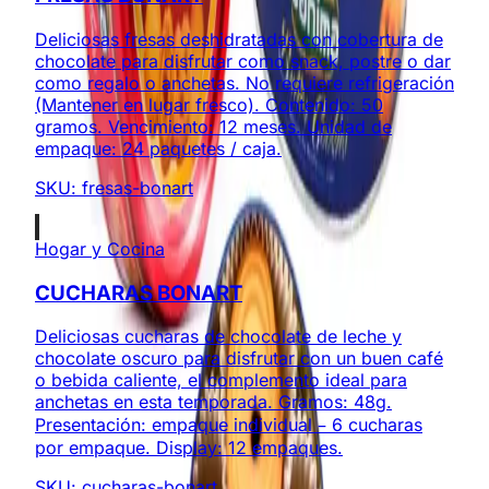
Deliciosas fresas deshidratadas con cobertura de
chocolate para disfrutar como snack, postre o dar
como regalo o anchetas. No requiere refrigeración
(Mantener en lugar fresco). Contenido: 50
gramos. Vencimiento: 12 meses. Unidad de
empaque: 24 paquetes / caja.
SKU:
fresas-bonart
Hogar y Cocina
CUCHARAS BONART
Deliciosas cucharas de chocolate de leche y
chocolate oscuro para disfrutar con un buen café
o bebida caliente, el complemento ideal para
anchetas en esta temporada. Gramos: 48g.
Presentación: empaque individual – 6 cucharas
por empaque. Display: 12 empaques.
SKU:
cucharas-bonart