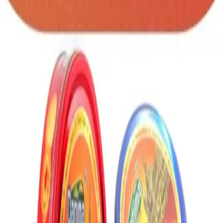
114G
SKU:
galletas-danima-114g
Galletas de mantequilla tipo Danesa surtidas con
diferentes formas y sabores, ideales para regalos
y anchetas. Mantener en lugar fresco. Contenido:
114g. Vencimiento: 24 meses. Unidad de
empaque: 24 cajas metálicas / caja.
Cantidad
unidades
AGREGAR A COTIZACIÓN
Información Importante
Personalización disponible (logo, colores,
grabado)