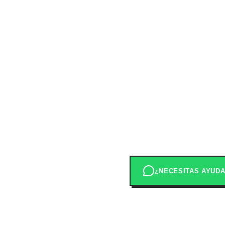
¿NECESITAS AYUD