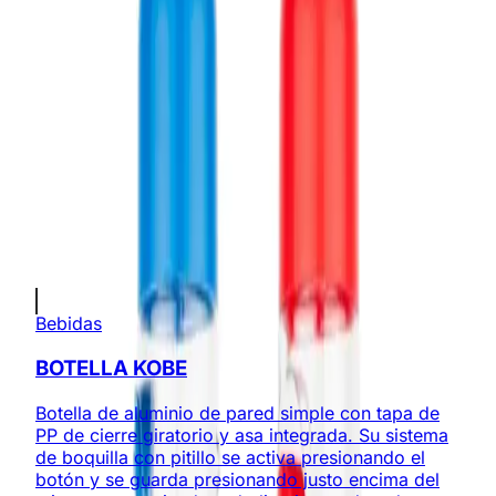
AGREGAR A COTIZACIÓN
Información Importante
Personalización disponible (logo, colores,
grabado)
Cotización sin compromiso
Envíos a todo Colombia
Productos Relacionados
Bebidas
BOTELLA KOBE
Botella de aluminio de pared simple con tapa de
PP de cierre giratorio y asa integrada. Su sistema
de boquilla con pitillo se activa presionando el
botón y se guarda presionando justo encima del