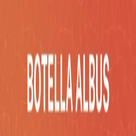
Inicio
Catálogo
Desarrollos
Blog
Empresa
Contacto
Impac
Social
COTIZA AHORA
Catálogo
/
Bebidas
/
BOTELLA ALBUS
Bebidas
BOTELLA ALBUS