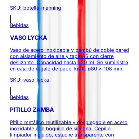
SKU:
botella-manning
Bebidas
VASO LYCKA
Vaso de acero inoxidable y bambú de doble pared
con aislamiento de aire y tapa AS con cierre
deslizante. Capacidad hasta 350 ml. Se suministra
en caja de regalo de papel kraft. ø80 x 108 mm
SKU:
vaso-lycka
Bebidas
PITILLO ZAMBA
Pitillo metálico reutilizable y desplegable en acero
inoxidable con boquilla de silicona. Cepillo
limpiador incluido, estuche transparente con