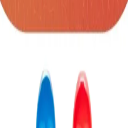
SKU:
botella-albus
Botella organizadora con pastillero integrado,
ideal para quienes necesitan llevar hidratación y
medicación de forma práctica. Fabricada en
plástico transparente, incluye un pastillero (3,5 X
15,5 X 2,1) removible con compartimientos para
los 7 días de la semana. La tapa tiene cierre
giratorio y también funciona como vaso (6,2 X Ø
7,3), lo que facilita el consumo de agua y
medicamentos. Además, la botella cuenta con
soportes en el cuerpo que permiten mantenerla
fija en posición horizontal, evitando que ruede.
Capacidad: 750 ml / 25 Oz. MATERIAL: PP + PE
MEDIDAS: Formato: (Alto X Diámetro): Con Tapa:
(23,2 X Ø 7,4). Sin Tapa: (22 X Ø 7,4). Peso: 124
gr.
Cantidad
unidades