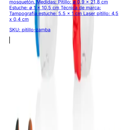
mosquetón. Medidas: Pitillo: ø 0,9 x 21,8 cm
Estuche: ø 1 x 10,5 cm Técnica de marca:
Tampografía estuche: 5.5 x 1 cm Laser pitillo: 4,5
x 0,4 cm
SKU:
pitillo-zamba
Somos expertos en regalos corporativos y productos
promocionales personalizados. ¡Creamos experiencias
memorables!
Enlaces Rápidos
Catálogo
Desarrollos