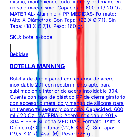
mismo, manteniendo todo limpio y ordenado en
un solo mecanismo. Capacidad: 600 ml / 20 Oz.
MATERIAL: Aluminio + PP MEDIDAS: Formato:
(Alto X Diámetro): Con Tapa: (23 X Ø 7,1). Sin
Tapa: (18 X Ø 7,1). Peso: 160 gr.
SKU:
botella-kobe
Bebidas
BOTELLA MANNING
Botella de doble pared con exterior de acero
inoxidable 201 con recubrimiento apto para
sublimación e interior de acero inoxidable 304.
Cuenta con tapa de plástico PP de cierre giratorio
con accesorio metálico y mango de silicona para
un transporte seguro y cómodo. Capacidad: 600
ml / 20 Oz. MATERIAL: Acero Inoxidable 201 y
304 + PP + Silicona MEDIDAS: Formato: (Alto X
Diámetro): Con Tapa: (22,5 X Ø 7). Sin Tapa:
(19,5 X Ø 7). Asa: (6). Peso: 325 gr.