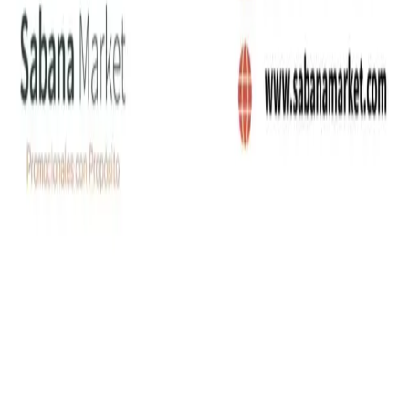
gerencia@sabanamarket.com
comercial3@sabanama
Carrera 5 # 26-120 Bloque B, OFI. 402
,
Funza
,
Cundinamarca
©
2026
Sabana Market SAS. Todos los derechos
reservados.
Política de Privacidad
Términos y Condiciones
Producto agregado
Ir a cotizar