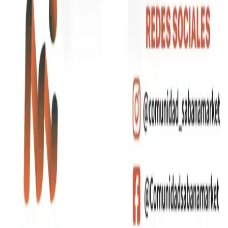
Sobre Nosotros
Cotizar Productos
Contacto
Categorías
Artículos de Escritura
Bebidas
Bolsos y Morrales
Tecnología
Contacto
+(57)
310 556 6599
+(57)
310 683 5116
+(57)
320 821 9253