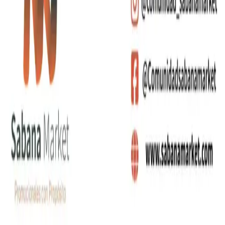
+(57)
310 556 6599
+(57)
310 683 5116
+(57)
320 821 9253
gerencia@sabanamarket.com
comercial3@sabanama
Carrera 5 # 26-120 Bloque B, OFI. 402
,
Funza
,
Cundinamarca
©
2026
Sabana Market SAS. Todos los derechos
reservados.
Política de Privacidad
Términos y Condiciones
Producto agregado