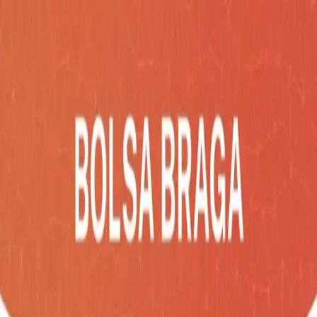
Inicio
Catálogo
Desarrollos
Blog
Empresa
Contacto
Impac
Social
COTIZA AHORA
Catálogo
/
Confección
/
BOLSA BRAGA
Confección
BOLSA BRAGA