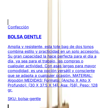
Envíos a todo Colombia
Productos Relacionados
Confección
BOLSA GENTLE
Amplia y resistente, esta tote bag de dos tonos
combina estilo y practicidad en un solo accesorio.
Su gran capacidad la hace perfecta para el día a
día, ya sea para el trabajo, las compras o
cualquier actividad. Con asas largas para mayor
comodidad, es una opción versátil y consciente
que se adapta a cualquier ocasión. MATERIAL:
Algodón MEDIDAS: Formato: (Ancho X Alto X
Profundo): (30 X 37,5 X 14). Asa: (58). Peso: 128
gr.
SKU:
bolsa-gentle