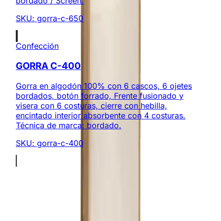
bordado / Screen.
SKU:
gorra-c-650
Confección
GORRA C-400
Gorra en algodón 100% con 6 cascos, 6 ojetes
bordados, botón forrado, Frente fusionado y
visera con 6 costuras, cierre con hebilla,
encintado interior absorbente con 4 costuras.
Técnica de marca: bordado.
SKU:
gorra-c-400
Somos expertos en regalos corporativos y productos