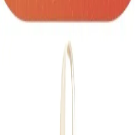
SKU:
bolsa-braga
Bolsa de Yute (240 g/m²), con asas de 65 cm de
algodón 100% (140 g/m²) y bolsillo frontal.
Medidas: Bolso: 37 x 41 x 10 cm Bolsillo: 37 x 27
cm Técnica de marca: Screen Delantera superior:
26 x 6 cm Posterior: 20 x 23 cm Bolsillo: 26 x 18
cm
Cantidad
unidades
AGREGAR A COTIZACIÓN
Información Importante
Personalización disponible (logo, colores,
grabado)
Cotización sin compromiso