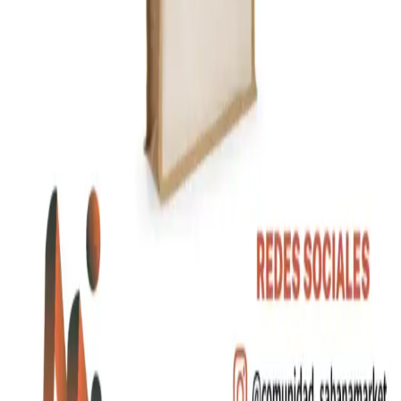
promocionales personalizados. ¡Creamos experiencias
memorables!
Enlaces Rápidos
Catálogo
Desarrollos
Sobre Nosotros
Cotizar Productos
Contacto
Categorías
Artículos de Escritura
Bebidas
Bolsos y Morrales
Tecnología
Contacto