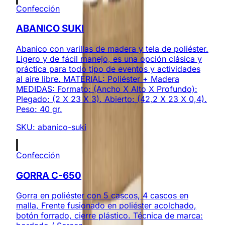
Confección
ABANICO SUKI
Abanico con varillas de madera y tela de poliéster.
Ligero y de fácil manejo, es una opción clásica y
práctica para todo tipo de eventos y actividades
al aire libre. MATERIAL: Poliéster + Madera
MEDIDAS: Formato: (Ancho X Alto X Profundo):
Plegado: (2 X 23 X 3). Abierto: (42,2 X 23 X 0,4).
Peso: 40 gr.
SKU:
abanico-suki
Confección
GORRA C-650
Gorra en poliéster con 5 cascos, 4 cascos en
malla, Frente fusionado en poliéster acolchado,
botón forrado, cierre plástico. Técnica de marca: