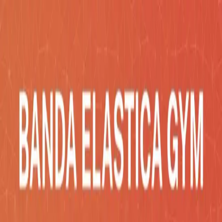
Inicio
Catálogo
Desarrollos
Blog
Empresa
Contacto
Impac
Social
COTIZA AHORA
Catálogo
/
Salud y Belleza
/
BANDA ELASTICA
GYM
Salud y Belleza
BANDA ELASTICA GYM