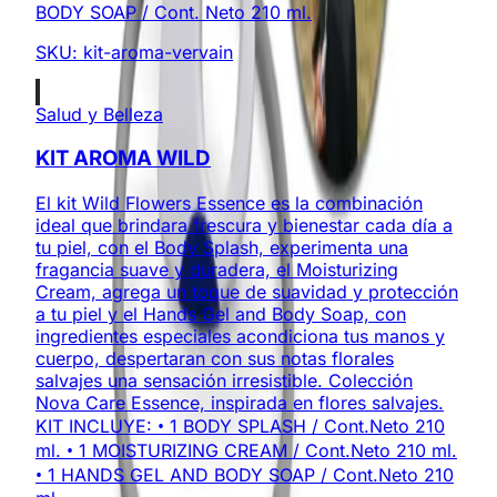
BODY SOAP / Cont. Neto 210 ml.
SKU:
kit-aroma-vervain
Salud y Belleza
KIT AROMA WILD
El kit Wild Flowers Essence es la combinación
ideal que brindara frescura y bienestar cada día a
tu piel, con el Body Splash, experimenta una
fragancia suave y duradera, el Moisturizing
Cream, agrega un toque de suavidad y protección
a tu piel y el Hands Gel and Body Soap, con
ingredientes especiales acondiciona tus manos y
cuerpo, despertaran con sus notas florales
salvajes una sensación irresistible. Colección
Nova Care Essence, inspirada en flores salvajes.
KIT INCLUYE: • 1 BODY SPLASH / Cont.Neto 210
ml. • 1 MOISTURIZING CREAM / Cont.Neto 210 ml.
• 1 HANDS GEL AND BODY SOAP / Cont.Neto 210