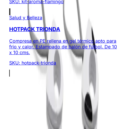
SKU:
kit-aroma-flamingo
Salud y Belleza
HOTPACK TRIONDA
Compresa en PE rellena en gel térmico apto para
frio y calor. Estampado de balón de fútbol. De 10
x 10 cms.
SKU:
hotpack-trionda
Somos expertos en regalos corporativos y productos
promocionales personalizados. ¡Creamos experiencias
memorables!