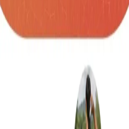
SKU:
banda-elastica-gym
Banda elástica en material ABS para hacer
ejercicio o estiramiento, con manijasy sistema de
apertura twist. Medidas: 6.3 cm x 6 cm x 2.5 cm.
Largo de banda extendida: 48cm Marca: 4 cm x
1.5 cm / Tampografía.
Cantidad
unidades
AGREGAR A COTIZACIÓN
Información Importante
Personalización disponible (logo, colores,
grabado)
Cotización sin compromiso