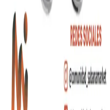
Enlaces Rápidos
Catálogo
Desarrollos
Sobre Nosotros
Cotizar Productos
Contacto
Categorías
Artículos de Escritura
Bebidas
Bolsos y Morrales
Tecnología
Contacto
+(57)
310 556 6599