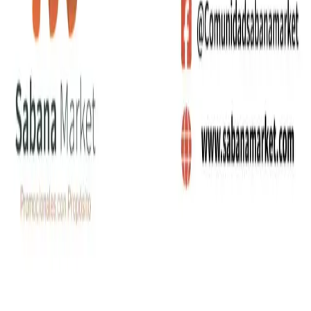
+(57)
310 683 5116
+(57)
320 821 9253
gerencia@sabanamarket.com
comercial3@sabanama
Carrera 5 # 26-120 Bloque B, OFI. 402
,
Funza
,
Cundinamarca
©
2026
Sabana Market SAS. Todos los derechos
reservados.
Política de Privacidad
Términos y Condiciones
Producto agregado
Ir a cotizar