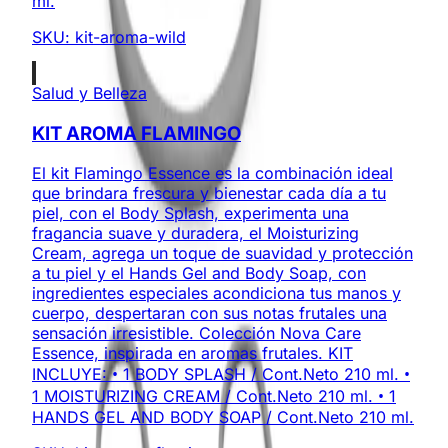
ml.
SKU:
kit-aroma-wild
Salud y Belleza
KIT AROMA FLAMINGO
El kit Flamingo Essence es la combinación ideal
que brindara frescura y bienestar cada día a tu
piel, con el Body Splash, experimenta una
fragancia suave y duradera, el Moisturizing
Cream, agrega un toque de suavidad y protección
a tu piel y el Hands Gel and Body Soap, con
ingredientes especiales acondiciona tus manos y
cuerpo, despertaran con sus notas frutales una
sensación irresistible. Colección Nova Care
Essence, inspirada en aromas frutales. KIT
INCLUYE: • 1 BODY SPLASH / Cont.Neto 210 ml. •
1 MOISTURIZING CREAM / Cont.Neto 210 ml. • 1
HANDS GEL AND BODY SOAP / Cont.Neto 210 ml.