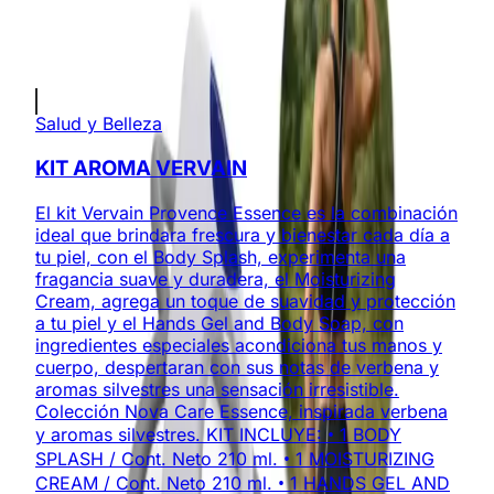
Envíos a todo Colombia
Productos Relacionados
Salud y Belleza
KIT AROMA VERVAIN
El kit Vervain Provence Essence es la combinación
ideal que brindara frescura y bienestar cada día a
tu piel, con el Body Splash, experimenta una
fragancia suave y duradera, el Moisturizing
Cream, agrega un toque de suavidad y protección
a tu piel y el Hands Gel and Body Soap, con
ingredientes especiales acondiciona tus manos y
cuerpo, despertaran con sus notas de verbena y
aromas silvestres una sensación irresistible.
Colección Nova Care Essence, inspirada verbena
y aromas silvestres. KIT INCLUYE: • 1 BODY
SPLASH / Cont. Neto 210 ml. • 1 MOISTURIZING
CREAM / Cont. Neto 210 ml. • 1 HANDS GEL AND