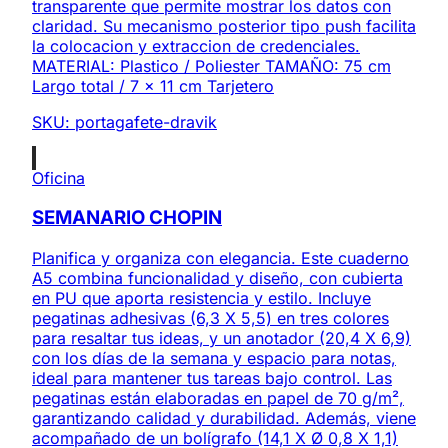
transparente que permite mostrar los datos con
claridad. Su mecanismo posterior tipo push facilita
la colocacion y extraccion de credenciales.
MATERIAL: Plastico / Poliester TAMAÑO: 75 cm
Largo total / 7 x 11 cm Tarjetero
SKU:
portagafete-dravik
Oficina
SEMANARIO CHOPIN
Planifica y organiza con elegancia. Este cuaderno
A5 combina funcionalidad y diseño, con cubierta
en PU que aporta resistencia y estilo. Incluye
pegatinas adhesivas (6,3 X 5,5) en tres colores
para resaltar tus ideas, y un anotador (20,4 X 6,9)
con los días de la semana y espacio para notas,
ideal para mantener tus tareas bajo control. Las
pegatinas están elaboradas en papel de 70 g/m²,
garantizando calidad y durabilidad. Además, viene
acompañado de un bolígrafo (14,1 X Ø 0,8 X 1,1)