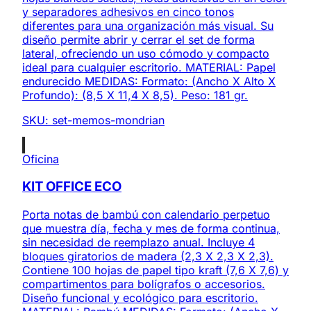
y separadores adhesivos en cinco tonos
diferentes para una organización más visual. Su
diseño permite abrir y cerrar el set de forma
lateral, ofreciendo un uso cómodo y compacto
ideal para cualquier escritorio. MATERIAL: Papel
endurecido MEDIDAS: Formato: (Ancho X Alto X
Profundo): (8,5 X 11,4 X 8,5). Peso: 181 gr.
SKU:
set-memos-mondrian
Oficina
KIT OFFICE ECO
Porta notas de bambú con calendario perpetuo
que muestra día, fecha y mes de forma continua,
sin necesidad de reemplazo anual. Incluye 4
bloques giratorios de madera (2,3 X 2,3 X 2,3).
Contiene 100 hojas de papel tipo kraft (7,6 X 7,6) y
compartimentos para bolígrafos o accesorios.
Diseño funcional y ecológico para escritorio.