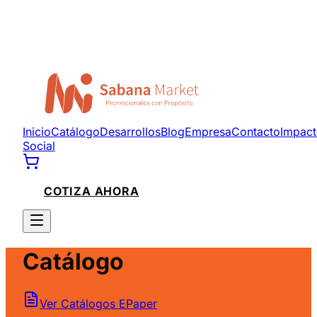
Inicio
Catálogo
Desarrollos
Blog
Empresa
Contacto
Impac
Social
COTIZA AHORA
Catálogo
Ver Catálogos EPaper