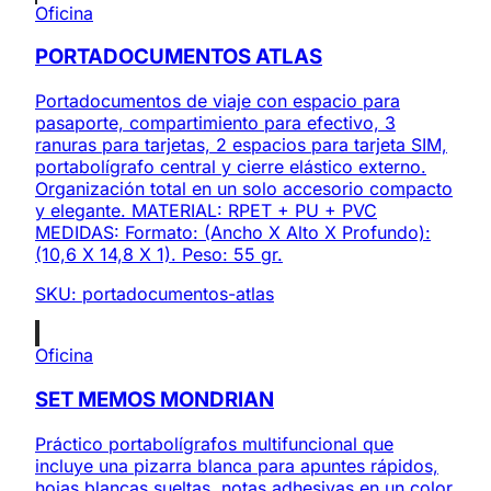
Oficina
PORTADOCUMENTOS ATLAS
Portadocumentos de viaje con espacio para
pasaporte, compartimiento para efectivo, 3
ranuras para tarjetas, 2 espacios para tarjeta SIM,
portabolígrafo central y cierre elástico externo.
Organización total en un solo accesorio compacto
y elegante. MATERIAL: RPET + PU + PVC
MEDIDAS: Formato: (Ancho X Alto X Profundo):
(10,6 X 14,8 X 1). Peso: 55 gr.
SKU:
portadocumentos-atlas
Oficina
SET MEMOS MONDRIAN
Práctico portabolígrafos multifuncional que
incluye una pizarra blanca para apuntes rápidos,
hojas blancas sueltas, notas adhesivas en un color