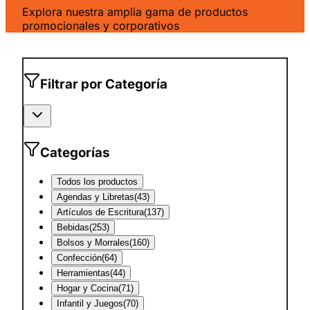
Explora nuestra amplia gama de productos
promocionales y corporativos
Filtrar por Categoría
Categorías
Todos los productos
Agendas y Libretas
(
43
)
Artículos de Escritura
(
137
)
Bebidas
(
253
)
Bolsos y Morrales
(
160
)
Confección
(
64
)
Herramientas
(
44
)
Hogar y Cocina
(
71
)
Infantil y Juegos
(
70
)