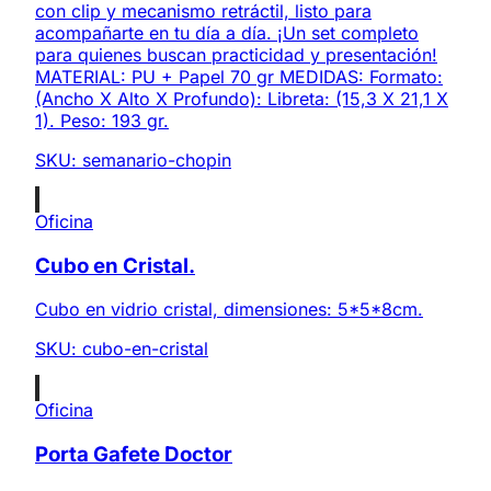
con clip y mecanismo retráctil, listo para
acompañarte en tu día a día. ¡Un set completo
para quienes buscan practicidad y presentación!
MATERIAL: PU + Papel 70 gr MEDIDAS: Formato:
(Ancho X Alto X Profundo): Libreta: (15,3 X 21,1 X
1). Peso: 193 gr.
SKU:
semanario-chopin
Oficina
Cubo en Cristal.
Cubo en vidrio cristal, dimensiones: 5*5*8cm.
SKU:
cubo-en-cristal
Oficina
Porta Gafete Doctor