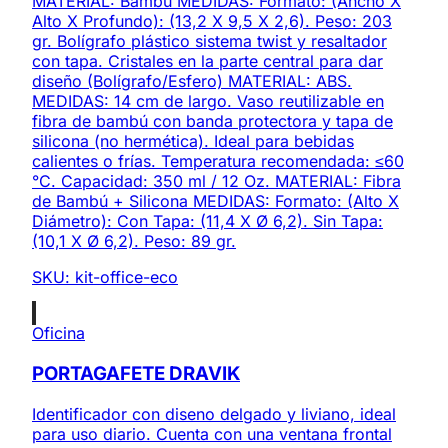
MATERIAL: Bambú MEDIDAS: Formato: (Ancho X
Alto X Profundo): (13,2 X 9,5 X 2,6). Peso: 203
gr. Bolígrafo plástico sistema twist y resaltador
con tapa. Cristales en la parte central para dar
diseño (Bolígrafo/Esfero) MATERIAL: ABS.
MEDIDAS: 14 cm de largo. Vaso reutilizable en
fibra de bambú con banda protectora y tapa de
silicona (no hermética). Ideal para bebidas
calientes o frías. Temperatura recomendada: ≤60
°C. Capacidad: 350 ml / 12 Oz. MATERIAL: Fibra
de Bambú + Silicona MEDIDAS: Formato: (Alto X
Diámetro): Con Tapa: (11,4 X Ø 6,2). Sin Tapa:
(10,1 X Ø 6,2). Peso: 89 gr.
SKU:
kit-office-eco
Oficina
PORTAGAFETE DRAVIK
Identificador con diseno delgado y liviano, ideal
para uso diario. Cuenta con una ventana frontal