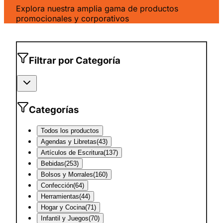
Explora nuestra amplia gama de productos
promocionales y corporativos
Filtrar por Categoría
Categorías
Todos los productos
Agendas y Libretas
(
43
)
Artículos de Escritura
(
137
)
Bebidas
(
253
)
Bolsos y Morrales
(
160
)
Confección
(
64
)
Herramientas
(
44
)
Hogar y Cocina
(
71
)
Infantil y Juegos
(
70
)