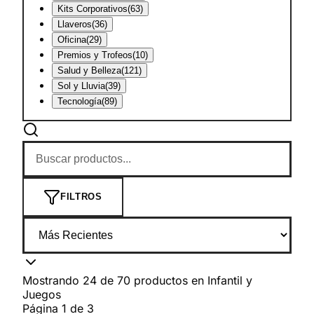
Kits Corporativos
(
63
)
Llaveros
(
36
)
Oficina
(
29
)
Premios y Trofeos
(
10
)
Salud y Belleza
(
121
)
Sol y Lluvia
(
39
)
Tecnología
(
89
)
FILTROS
Mostrando
24
de
70
productos
en
Infantil y
Juegos
Página
1
de
3