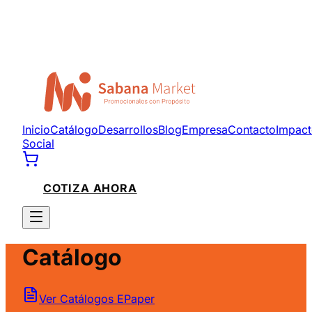
Inicio
Catálogo
Desarrollos
Blog
Empresa
Contacto
Impac
Social
COTIZA AHORA
Catálogo
Ver Catálogos EPaper