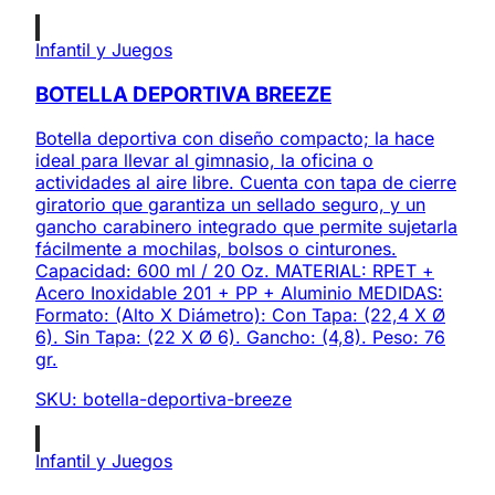
Infantil y Juegos
BOTELLA DEPORTIVA BREEZE
Botella deportiva con diseño compacto; la hace
ideal para llevar al gimnasio, la oficina o
actividades al aire libre. Cuenta con tapa de cierre
giratorio que garantiza un sellado seguro, y un
gancho carabinero integrado que permite sujetarla
fácilmente a mochilas, bolsos o cinturones.
Capacidad: 600 ml / 20 Oz. MATERIAL: RPET +
Acero Inoxidable 201 + PP + Aluminio MEDIDAS:
Formato: (Alto X Diámetro): Con Tapa: (22,4 X Ø
6). Sin Tapa: (22 X Ø 6). Gancho: (4,8). Peso: 76
gr.
SKU:
botella-deportiva-breeze
Infantil y Juegos