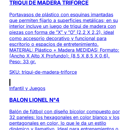
TRIQUI DE MADERA TRIFORCE
Portavasos de plástico con esquinas imantadas
que permiten fijarlo a superficies metálicas; en su
interior incluye un juego de triqui de madera con
piezas con forma de “X” y “O” (2,2 X 2,2), ideal
como accesorio decorativo y funcional para
escritorio o espacios de entretenimiento.
MATERIAL: Plástico + Madera MEDIDAS: Formato:
(Ancho X Alto X Profundo): (8,5 X 8,5 X 0,6).
Peso: 33 gr.
SKU:
triqui-de-madera-triforce
Infantil y Juegos
BALON LIONEL N°4
Balón de fútbol con diseño bicolor compuesto por
32 paneles: los hexagonales en color blanco y los
pentagonales en color, lo que le da un estilo
dinámico y llamativo. Ideal para entrenamientos o