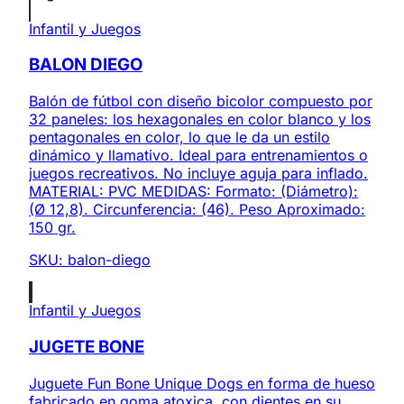
Infantil y Juegos
BALON DIEGO
Balón de fútbol con diseño bicolor compuesto por
32 paneles: los hexagonales en color blanco y los
pentagonales en color, lo que le da un estilo
dinámico y llamativo. Ideal para entrenamientos o
juegos recreativos. No incluye aguja para inflado.
MATERIAL: PVC MEDIDAS: Formato: (Diámetro):
(Ø 12,8). Circunferencia: (46). Peso Aproximado:
150 gr.
SKU:
balon-diego
Infantil y Juegos
JUGETE BONE
Juguete Fun Bone Unique Dogs en forma de hueso
fabricado en goma atoxica, con dientes en su