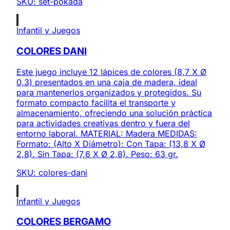
SKU:
set-pokada
Infantil y Juegos
COLORES DANI
Este juego incluye 12 lápices de colores (8,7 X Ø
0,3) presentados en una caja de madera, ideal
para mantenerlos organizados y protegidos. Su
formato compacto facilita el transporte y
almacenamiento, ofreciendo una solución práctica
para actividades creativas dentro y fuera del
entorno laboral. MATERIAL: Madera MEDIDAS:
Formato: (Alto X Diámetro): Con Tapa: (13,8 X Ø
2,8). Sin Tapa: (7,6 X Ø 2,8). Peso: 63 gr.
SKU:
colores-dani
Infantil y Juegos
COLORES BERGAMO