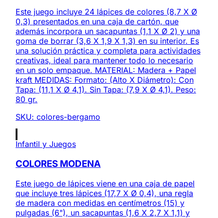
Este juego incluye 24 lápices de colores (8,7 X Ø
0,3) presentados en una caja de cartón, que
además incorpora un sacapuntas (1,1 X Ø 2) y una
goma de borrar (3,6 X 1,9 X 1,3) en su interior. Es
una solución práctica y completa para actividades
creativas, ideal para mantener todo lo necesario
en un solo empaque. MATERIAL: Madera + Papel
kraft MEDIDAS: Formato: (Alto X Diámetro): Con
Tapa: (11,1 X Ø 4,1). Sin Tapa: (7,9 X Ø 4,1). Peso:
80 gr.
SKU:
colores-bergamo
Infantil y Juegos
COLORES MODENA
Este juego de lápices viene en una caja de papel
que incluye tres lápices (17,7 X Ø 0,4), una regla
de madera con medidas en centímetros (15) y
pulgadas (6"), un sacapuntas (1,6 X 2,7 X 1,1) y