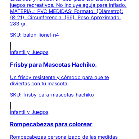
juegos recreativos. No incluye aguja para inflado.
MATERIAL: PVC MEDIDAS: Formato: (Diámetro):
(Ø 21). Circunferencia: (66). Peso Aproximado:
283 gr.
SKU:
balon-lionel-n4
Infantil y Juegos
Frisby para Mascotas Hachiko.
Un frisby resistente y cómodo para que te
diviertas con tu mascota.
SKU:
frisby-para-mascotas-hachiko
Infantil y Juegos
Rompecabezas para colorear
Rompecabezas personalizado de las medidas