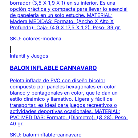
borrador (3,5 X 1,9 X 1) en su interior. Es una
opción práctica y compacta para llevar lo esencial
de papelería en un solo estuche. MATERIAL:
Madera MEDIDAS: Formato: (Ancho X Alto X
Profundo): Caja: (4,9 X 17,5 X 1,2). Peso: 39 gr.
SKU:
colores-modena
Infantil y Juegos
BALON INFLABLE CANNAVARO
Pelota inflada de PVC con diseño bicolor
compuesto por paneles hexagonales en color
blanco y pentagonales en color, que le dan un
estilo dinámico y llamativo. Ligera y fácil de
transportar, es ideal para juegos recreativos o
actividades deportivas ocasionales. MATERIAL:
PVC MEDIDAS: Formato: (Diámetro): (Ø 28). Peso:
40 gr.
SKU:
balon-inflable-cannavaro