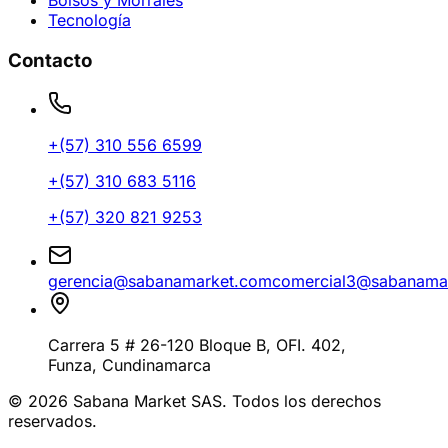
Bolsos y Morrales
Tecnología
Contacto
+(57)
310 556 6599
+(57)
310 683 5116
+(57)
320 821 9253
gerencia@sabanamarket.com
comercial3@sabanama
Carrera 5 # 26-120 Bloque B, OFI. 402
,
Funza
,
Cundinamarca
©
2026
Sabana Market SAS. Todos los derechos
reservados.