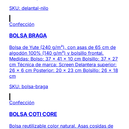
SKU:
delantal-nilo
Confección
BOLSA BRAGA
Bolsa de Yute (240 g/m²), con asas de 65 cm de
algodón 100% (140 g/m²) y bolsillo frontal.
Medidas: Bolso: 37 x 41 x 10 cm Bolsillo: 37 x 27
cm Técnica de marca: Screen Delantera superior:
26 x 6 cm Posterior: 20 x 23 cm Bolsillo: 26 x 18
cm
SKU:
bolsa-braga
Confección
BOLSA COTI CORE
Bolsa reutilizable color natural. Asas cosidas de