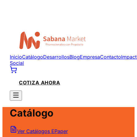
Inicio
Catálogo
Desarrollos
Blog
Empresa
Contacto
Impac
Social
COTIZA AHORA
Catálogo
Ver Catálogos EPaper