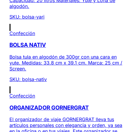
Capacidad: 20 litros Materiales: Yute y Lona de
algodón.
SKU:
bolsa-yari
Confección
BOLSA NATIV
Bolsa tula en algodón de 300gr con una cara en
yute. Medidas: 33.8 cm x 39.1 cm. Marca: 25 cm /
Screen.
SKU:
bolsa-nativ
Confección
ORGANIZADOR GORNERGRAT
El organizador de viaje GORNERGRAT lleva tus
artículos personales con elegancia y orden, ya sea
en la oficina o en tus viajes. Este organizador se