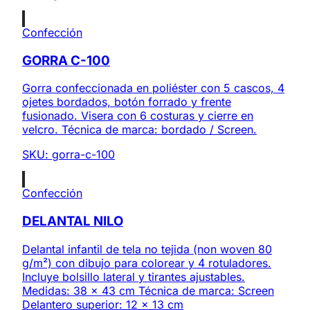
Confección
GORRA C-100
Gorra confeccionada en poliéster con 5 cascos, 4
ojetes bordados, botón forrado y frente
fusionado. Visera con 6 costuras y cierre en
velcro. Técnica de marca: bordado / Screen.
SKU:
gorra-c-100
Confección
DELANTAL NILO
Delantal infantil de tela no tejida (non woven 80
g/m²) con dibujo para colorear y 4 rotuladores.
Incluye bolsillo lateral y tirantes ajustables.
Medidas: 38 x 43 cm Técnica de marca: Screen
Delantero superior: 12 x 13 cm