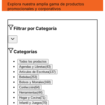
Explora nuestra amplia gama de productos
promocionales y corporativos
Filtrar por Categoría
Categorías
Todos los productos
Agendas y Libretas
(
43
)
Artículos de Escritura
(
137
)
Bebidas
(
253
)
Bolsos y Morrales
(
160
)
Confección
(
64
)
Herramientas
(
44
)
Hogar y Cocina
(
71
)
Infantil y Juegos
(
70
)