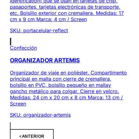
Identification) que se usan en tarjetas de chip,
pasaportes, tarjetas electrónicas de transporte,
etc. Bolsillo exterior con cremallera. Medidas: 17
cm x 9 cm Marca: 4 cm / Screen
SKU:
portacelular-reflect
Confección
ORGANIZADOR ARTEMIS
Organizador de viaje en poliéster. Compartimento
principal en malla con cierre de cremallera,
bolsillo en PVC, bolsillo pequeño en mallay
gancho metálico para colgar. Cierre en velcro.
Medidas: 24 cm x 20 cm x 8 cm Marca: 13 cm /
Screen
SKU:
organizador-artemis
<
ANTERIOR