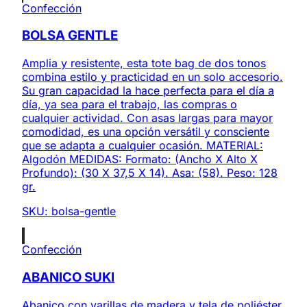
Confección
BOLSA GENTLE
Amplia y resistente, esta tote bag de dos tonos
combina estilo y practicidad en un solo accesorio.
Su gran capacidad la hace perfecta para el día a
día, ya sea para el trabajo, las compras o
cualquier actividad. Con asas largas para mayor
comodidad, es una opción versátil y consciente
que se adapta a cualquier ocasión. MATERIAL:
Algodón MEDIDAS: Formato: (Ancho X Alto X
Profundo): (30 X 37,5 X 14). Asa: (58). Peso: 128
gr.
SKU:
bolsa-gentle
Confección
ABANICO SUKI
Abanico con varillas de madera y tela de poliéster.